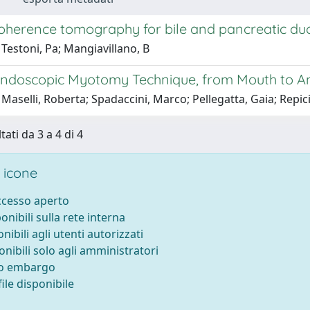
coherence tomography for bile and pancreatic du
Testoni, Pa; Mangiavillano, B
Endoscopic Myotomy Technique, from Mouth to A
Maselli, Roberta; Spadaccini, Marco; Pellegatta, Gaia; Repic
tati da 3 a 4 di 4
 icone
accesso aperto
ponibili sulla rete interna
onibili agli utenti autorizzati
onibili solo agli amministratori
to embargo
ile disponibile