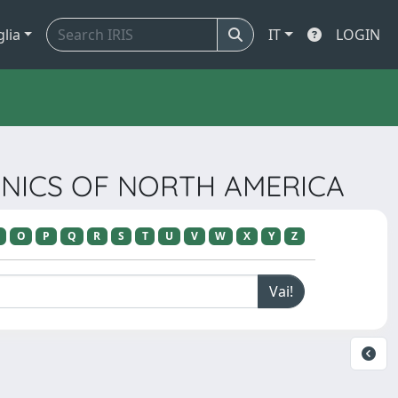
glia
IT
LOGIN
LINICS OF NORTH AMERICA
O
P
Q
R
S
T
U
V
W
X
Y
Z