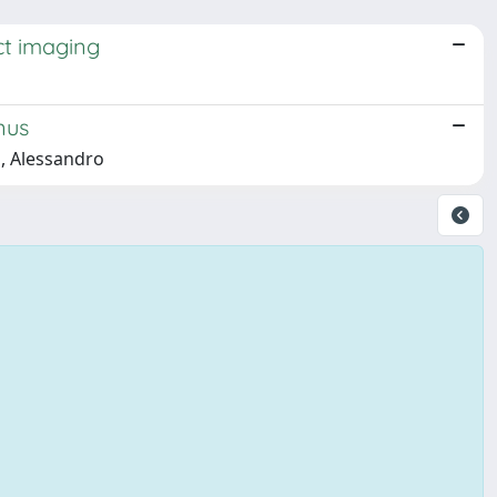
ct imaging
nus
i, Alessandro