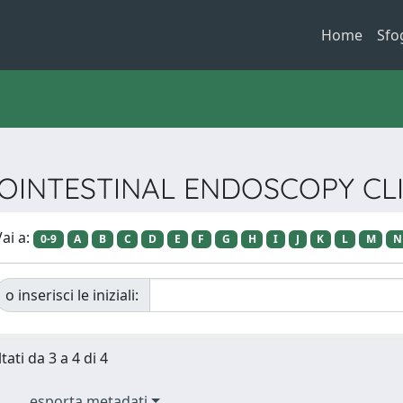
Home
Sfo
STROINTESTINAL ENDOSCOPY C
ai a:
0-9
A
B
C
D
E
F
G
H
I
J
K
L
M
N
o inserisci le iniziali:
tati da 3 a 4 di 4
esporta metadati