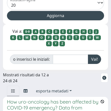
Vai a:
0-9
A
B
C
D
E
F
G
H
I
J
K
L
M
N
O
P
Q
R
S
T
U
V
W
X
Y
Z
o inserisci le iniziali:
Mostrati risultati da 12 a
24 di 24
esporta metadati
How uro-oncology has been affected by
COVID-19 emergency? Data from