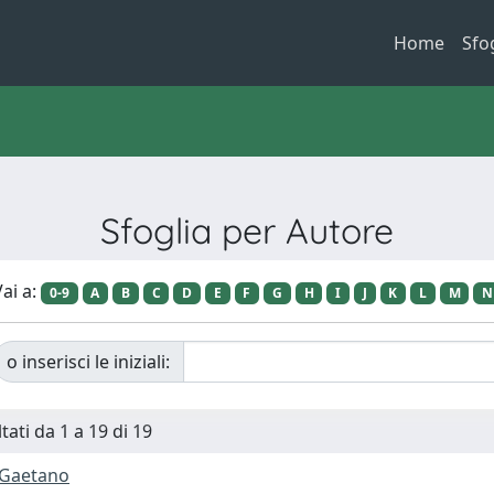
Home
Sfo
Sfoglia per Autore
ai a:
0-9
A
B
C
D
E
F
G
H
I
J
K
L
M
N
o inserisci le iniziali:
tati da 1 a 19 di 19
 Gaetano