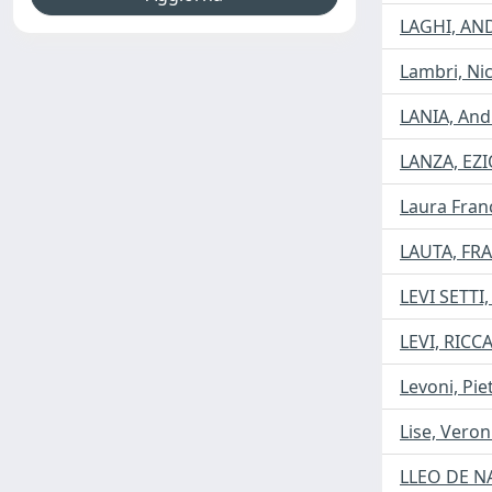
LAGHI, AN
Lambri, Ni
LANIA, And
LANZA, EZ
Laura Franc
LAUTA, FR
LEVI SETT
LEVI, RIC
Levoni, Pie
Lise, Veron
LLEO DE N