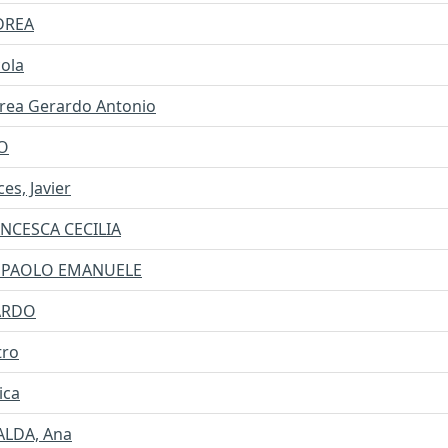
DREA
cola
rea Gerardo Antonio
IO
es, Javier
ANCESCA CECILIA
I, PAOLO EMANUELE
CARDO
tro
ica
ALDA, Ana