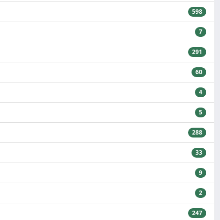
598
7
291
60
4
5
288
33
9
2
247