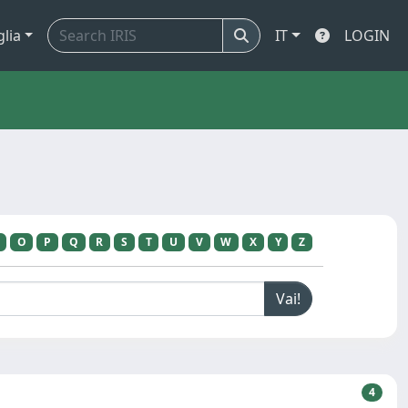
glia
IT
LOGIN
O
P
Q
R
S
T
U
V
W
X
Y
Z
4