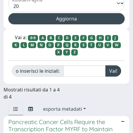
Vai a:
0-9
A
B
C
D
E
F
G
H
I
J
K
L
M
N
O
P
Q
R
S
T
U
V
W
X
Y
Z
o inserisci le iniziali:
Mostrati risultati da 1 a 4
di 4
esporta metadati
Pancreatic Cancer Cells Require the
Transcription Factor MYRF to Maintain