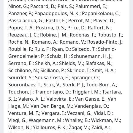
Ninot, G.; Paccard, D.; Pais, S.; Palummeri, E.;
Panzner, P.; Papadopoulos, N. K.; Papanikolaou, C.;
Passalacqua, G.; Pastor, E.; Perrot, M.; Plavec, D.;
Popov, T. A.; Postma, D. S.; Price, D.; Raffort, N.;
Reuzeau, J. C.; Robine, J. M.; Rodenas, F.; Robusto, F.;
Roche, N.; Romano, A.; Romano, V.; Rosado-Pinto, J.;
Roubille, F.; Ruiz, F.; Ryan, D.; Salcedo, T.; Schmid-
Grendelmeier, P.; Schulz, H.; Schunemann, H. J.;
Serrano, E.; Sheikh, A.; Shields, M.; Siafakas, N.;
Scichilone, N.; Siciliano, P.; Skrindo, I.; Smit, H. A.;
Sourdet, S.; Sousa-Costa, E.; Spranger, O.;
Sooronbaev, T.; Sruk, V.; Sterk, P. J.; Todo-Bom, A.;
Touchon, J.; Tramontano, D.; Triggiani, M.; Tsartara,
S. I.; Valero, A. L.; Valovirta, E.; Van Ganse, E.; Van
Hage, M.; Van Den Berge, M.; Vandenplas, O.;
Ventura, M. T.; Vergara, I.; Vezzani, G.; Vidal, D.;
Viegi, G.; Wagemann, M.; Whalley, B.; Wickman, M.;
Wilson, N.; Yiallouros, P. K.; Žagar, M.; Zaidi, A.;