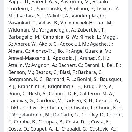
Pappa, D.; Parent, A. S.; Pastorino, M.; Robalo-
Cordeiro, C.; Samolinski, B.; Siciliano, P.; Teixeira, A.
M.; Tsartara, S. I.; Valiulis, A.; Vandenplas, O.;
Vasankari, T.; Vellas, B.; Vollenbroek-Hutten, M.;
Wickman, M.; Yorgancioglu, A.; Zuberbier, T.;
Barbagallo, M.; Canonica, G. W.; Klimek, L.; Maggi,
S.; Aberer, W.; Akdis, C.; Adcock, I. M.; Agache, I.;
Albera, C.; Alonso-Trujillo, F.; Angel Guarcia, M.;
Annesi-Maesano, I.; Apostolo, J.; Arshad, S. H.;
Attalin, V.; Avignon, A.; Bachert, C.; Baroni, I.; Bel, E.;
Benson, M.; Bescos, C.; Blasi, F.; Barbara, C.;
Bergmann, K. C.; Bernard, P. L.; Bonini, S.; Bousquet,
P. J.; Branchini, B.; Brightling, C. E.; Bruguière, V.;
Bunu, C.; Bush, A.; Caimmi, D. P.; Calderon, M. A.;
Canovas, G.; Cardona, V.; Carlsen, K. H.; Cesario, A.;
Chkhartishvili, E.; Chiron, R.; Chivato, T.; Chung, K. F.;
D'Angelantonio, M.; De Carlo, G.; Cholley, D.; Chorin,
F.; Combe, B.; Compas, B.; Costa, D. J.; Costa, E.;
Coste, O.; Coupet, A. -L.; Crepaldi, G.; Custovic, A.;