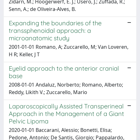
Zidarn, M.; Hoogerwerf, E. J.; Usero, J.; Zuffada, R.;
Senn, A.; de Oliveira-Alves, B.
Expanding the boundaries of the
transsphenoidal approach: a
microanatomic study
2001-01-01 Romano, A; Zuccarello, M; Van Loveren,
H R; Keller, J T
Eyelid approach to the anterior cranial
base
2008-01-01 Andaluz, Norberto; Romano, Alberto;
Reddy, Likith V.; Zuccarello, Mario
Laparoscopically Assisted Transperineal
Approach in the Management of a Giant
Pelvic Lipoma
2020-01-01 Baccarani, Alessio; Bonetti, Elisa;
Pedone, Antonio; De Santis, Giorgio; Pappalardo,