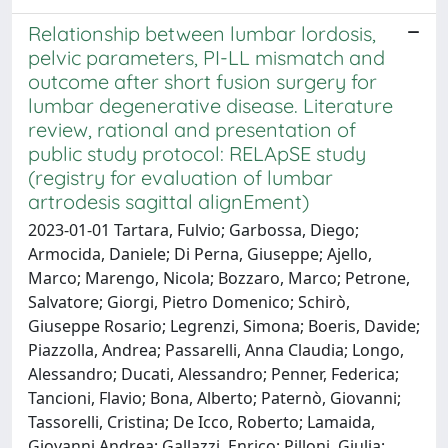
Relationship between lumbar lordosis,
pelvic parameters, PI-LL mismatch and
outcome after short fusion surgery for
lumbar degenerative disease. Literature
review, rational and presentation of
public study protocol: RELApSE study
(registry for evaluation of lumbar
artrodesis sagittal alignEment)
2023-01-01 Tartara, Fulvio; Garbossa, Diego;
Armocida, Daniele; Di Perna, Giuseppe; Ajello,
Marco; Marengo, Nicola; Bozzaro, Marco; Petrone,
Salvatore; Giorgi, Pietro Domenico; Schirò,
Giuseppe Rosario; Legrenzi, Simona; Boeris, Davide;
Piazzolla, Andrea; Passarelli, Anna Claudia; Longo,
Alessandro; Ducati, Alessandro; Penner, Federica;
Tancioni, Flavio; Bona, Alberto; Paternò, Giovanni;
Tassorelli, Cristina; De Icco, Roberto; Lamaida,
Giovanni Andrea; Gallazzi, Enrico; Pilloni, Giulia;