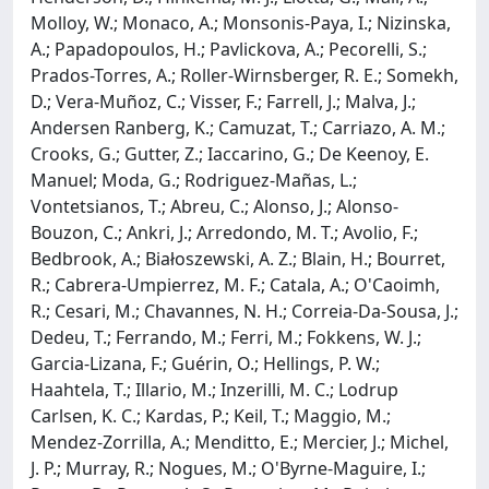
Molloy, W.; Monaco, A.; Monsonis-Paya, I.; Nizinska,
A.; Papadopoulos, H.; Pavlickova, A.; Pecorelli, S.;
Prados-Torres, A.; Roller-Wirnsberger, R. E.; Somekh,
D.; Vera-Muñoz, C.; Visser, F.; Farrell, J.; Malva, J.;
Andersen Ranberg, K.; Camuzat, T.; Carriazo, A. M.;
Crooks, G.; Gutter, Z.; Iaccarino, G.; De Keenoy, E.
Manuel; Moda, G.; Rodriguez-Mañas, L.;
Vontetsianos, T.; Abreu, C.; Alonso, J.; Alonso-
Bouzon, C.; Ankri, J.; Arredondo, M. T.; Avolio, F.;
Bedbrook, A.; Białoszewski, A. Z.; Blain, H.; Bourret,
R.; Cabrera-Umpierrez, M. F.; Catala, A.; O'Caoimh,
R.; Cesari, M.; Chavannes, N. H.; Correia-Da-Sousa, J.;
Dedeu, T.; Ferrando, M.; Ferri, M.; Fokkens, W. J.;
Garcia-Lizana, F.; Guérin, O.; Hellings, P. W.;
Haahtela, T.; Illario, M.; Inzerilli, M. C.; Lodrup
Carlsen, K. C.; Kardas, P.; Keil, T.; Maggio, M.;
Mendez-Zorrilla, A.; Menditto, E.; Mercier, J.; Michel,
J. P.; Murray, R.; Nogues, M.; O'Byrne-Maguire, I.;