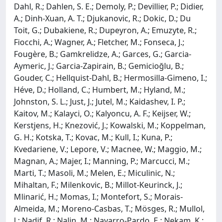
Dahl, R.; Dahlen, S. E.; Demoly, P.; Devillier, P.; Didier,
A.; Dinh-Xuan, A. T.; Djukanovic, R.; Dokic, D.; Du
Toit, G.; Dubakiene, R.; Dupeyron, A.; Emuzyte, R.;
Fiocchi, A.; Wagner, A.; Fletcher, M.; Fonseca, J.;
Fougère, B.; Gamkrelidze, A.; Garces, G.; Garcia-
Aymeric, J.; Garcia-Zapirain, B.; Gemicioğlu, B.;
Gouder, C.; Hellquist-Dahl, B.; Hermosilla-Gimeno, I.;
Héve, D.; Holland, C.; Humbert, M.; Hyland, M.;
Johnston, S. L.; Just, J.; Jutel, M.; Kaidashev, I. P.;
Kaitov, M.; Kalayci, O.; Kalyoncu, A. F.; Keijser, W.;
Kerstjens, H.; Knezović, J.; Kowalski, M.; Koppelman,
G. H.; Kotska, T.; Kovac, M.; Kull, I.; Kuna, P.;
Kvedariene, V.; Lepore, V.; Macnee, W.; Maggio, M.;
Magnan, A.; Majer, I.; Manning, P.; Marcucci, M.;
Marti, T.; Masoli, M.; Melen, E.; Miculinic, N.;
Mihaltan, F.; Milenkovic, B.; Millot-Keurinck, J.;
Mlinarić, H.; Momas, I.; Montefort, S.; Morais-
Almeida, M.; Moreno-Casbas, T.; Mösges, R.; Mullol,
J.; Nadif, R.; Nalin, M.; Navarro-Pardo, E.; Nekam, K.;