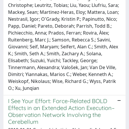
Christophe; Leutritz, Tobias; Liu, Yaou; Llufriu, Sara;
Mackey, Sean; Martinez-Heras, Eloy; Mattera, Loan;
Nestrasil, Igor; O'Grady, Kristin P.; Papinutto, Nico;
Papp, Daniel; Pareto, Deborah; Parrish, Todd B.;
Pichiecchio, Anna; Prados, Ferran; Rovira, Àlex;
Ruitenberg, Marc J.; Samson, Rebecca S.; Savini,
Giovanni; Seif, Maryam; Seifert, Alan C.; Smith, Alex
K.; Smith, Seth A.; Smith, Zachary A.; Solana,
Elisabeth; Suzuki, Yuichi; Tackley, George;
Tinnermann, Alexandra; Valošek, Jan; Van De Ville,
Dimitri; Yiannakas, Marios C.; Weber, Kenneth A.;
Weiskopf, Nikolaus; Wise, Richard G.; Wyss, Patrik
O.; Xu, Junqian
I See Your Effort: Force-Related BOLD
Effects in an Extended Action Execution–
Observation Network Involving the
Cerebellum