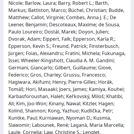
Nicole; Barlow, Laura; Barry, Robert L.; Barth,
Markus; Battiston, Marco; Büchel, Christian; Budde,
Matthew; Callot, Virginie; Combes, Anna J. E.; De
Leener, Benjamin; Descoteaux, Maxime; de Sousa,
Paulo Loureiro; Dostál, Marek; Doyon, Julien;
Dvorak, Adam; Eippert, Falk; Epperson, Karla R.;
Epperson, Kevin S.; Freund, Patrick; Finsterbusch,
Jürgen; Foias, Alexandru; Fratini, Michela; Fukunaga,
Issei; Wheeler-Kingshott, Claudia A. M. Gandini;
Germani, Giancarlo; Gilbert, Guillaume; Giove,
Federico; Gros, Charley; Grussu, Francesco;
Hagiwara, Akifumi; Henry, Pierre-Gilles; Horák,
Tomáš; Hori, Masaaki; Joers, James; Kamiya, Kouhei;
Karbasforoushan, Haleh; Keřkovský, Miloš; Khatibi,
Ali; Kim, Joo-Won; Kinany, Nawal; Kitzler, Hagen;
Kolind, Shannon; Kong, Yazhuo; Kudlička, Petr;
Kuntke, Paul; Kurniawan, Nyoman D.; Kusmia,
Slawomir; Labounek, René; Laganà, Maria Marcella;
Laule, Cornelia; Law, Christine S.; Lenglet,