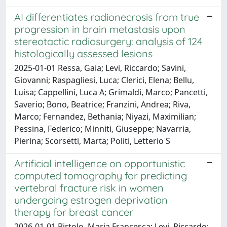
AI differentiates radionecrosis from true
progression in brain metastasis upon
stereotactic radiosurgery: analysis of 124
histologically assessed lesions
2025-01-01 Ressa, Gaia; Levi, Riccardo; Savini,
Giovanni; Raspagliesi, Luca; Clerici, Elena; Bellu,
Luisa; Cappellini, Luca A; Grimaldi, Marco; Pancetti,
Saverio; Bono, Beatrice; Franzini, Andrea; Riva,
Marco; Fernandez, Bethania; Niyazi, Maximilian;
Pessina, Federico; Minniti, Giuseppe; Navarria,
Pierina; Scorsetti, Marta; Politi, Letterio S
Artificial intelligence on opportunistic
computed tomography for predicting
vertebral fracture risk in women
undergoing estrogen deprivation
therapy for breast cancer
2026-01-01 Birtolo, Maria Francesca; Levi, Riccardo;