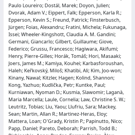
Paulo Loureiro; Dostál, Marek; Doyon, Julien;
Dvorak, Adam V.; Eippert, Falk; Epperson, Karla R.;
Epperson, Kevin S.; Freund, Patrick; Finsterbusch,
Jürgen; Foias, Alexandru; Fratini, Michela; Fukunaga,
Issei; Wheeler-Kingshott, Claudia A. M. Gandini;
Germani, Giancarlo; Gilbert, Guillaume; Giove,
Federico; Grussu, Francesco; Hagiwara, Akifumi;
Henry, Pierre-Gilles; Horák, Tomáš; Hori, Masaaki;
Joers, James M.; Kamiya, Kouhei; Karbasforoushan,
Haleh; Keřkovský, Miloš; Khatibi, Ali; Kim, Joo-won;
Kinany, Nawal; Kitzler, Hagen; Kolind, Shannon;
Kong, Yazhuo; Kudlička, Petr; Kuntke, Paul;
Kurniawan, Nyoman D.; Kusmia, Slawomir; Laganà,
Maria Marcella; Laule, Cornelia; Law, Christine S. W.;
Leutritz, Tobias; Liu, Yaou; Llufriu, Sara; Mackey,
Sean; Martin, Allan R.; Martinez-Heras, Eloy;
Mattera, Loan; O'Grady, Kristin P.; Papinutto, Nico;
Papp, Daniel; Pareto, Deborah; Parrish, Todd B.;