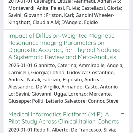
2019-01-01 Casiraghi, Letizia; Alahmadi, Adnan A S;
Monteverdi, Anita; Palesi, Fulvia; Castellazzi, Gloria;
Savini, Giovanni; Friston, Karl; Gandini Wheeler-
Kingshott, Claudia A M; D'Angelo, Egidio
Impact of Diffusion‐Weighted Magnetic
Resonance Imaging Parameters on
Diagnostic Accuracy for Thyroid Nodules:
A Systematic Review and Meta‐Analysis
2025-01-01 Giannitto, Caterina; Ammirabile, Angela;
Carnicelli, Giorgia; Lofino, Ludovica; Costantino,
Andrea; Natali, Fabrizio; Esposito, Andrea
Alessandro; De Virgilio, Armando; Casto, Antonio
Lo; Savini, Giovanni; Ugga, Lorenzo; Mercante,
Giuseppe; Politi, Letterio Salvatore; Connor, Steve
Medical Informatics Platform (MIP): A
Pilot Study Across Clinical Italian Cohorts
2020-01-01 Redolfi, Alberto; De Francesco, Silvia;