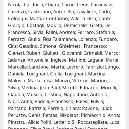
Nicola; Carducci, Chiara; Carne, Irene; Carnevale,
Lorenzo; Castellano, Antonella; Cavaliere, Carlo;
Colnaghi, Mattia; Contarino, Valeria Elisa; Conte,
Giorgio; Costagli, Mauro; Demichelis, Greta; De
Francesco, Silvia; Falini, Andrea; Ferraro, Stefania;
Ferrazzi, Giulio; Figà Talamanca, Lorenzo; Fundarò,
Cira; Gaudino, Simona; Ghielmetti, Francesco;
Gianeri, Ruben; Giulietti, Giovanni; Grimaldi, Marco;
Iadanza, Antonella; Inglese, Matilde; Laganà, Maria
Marcella; Lancione, Marta; Levrero, Fabrizio; Longo,
Daniela; Lucignani, Giulia; Lucignani, Martina;
Malosio, Maria Luisa; Manzo, Vittorio; Marino,
Silvia; Medina, Jean Paul; Micotti, Edoardo; Morelli,
Claudia; Muscio, Cristina; Napolitano, Antonio;
Nigri, Anna; Padelli, Francesco; Palesi, Fulvia;
Pantano, Patrizia; Parrillo, Chiara; Pavone, Luigi;
Peruzzo, Denis; Petsas, Nikolaos; Pichiecchio, Anna;
Pirastru, Alice; Politi, Letterio S.; Roccatagliata, Luca;
Rognone, Elisa; Rossi, Andrea; Rossi-Espagnet,