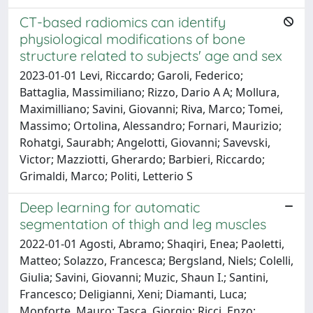
CT-based radiomics can identify
physiological modifications of bone
structure related to subjects' age and sex
2023-01-01 Levi, Riccardo; Garoli, Federico;
Battaglia, Massimiliano; Rizzo, Dario A A; Mollura,
Maximilliano; Savini, Giovanni; Riva, Marco; Tomei,
Massimo; Ortolina, Alessandro; Fornari, Maurizio;
Rohatgi, Saurabh; Angelotti, Giovanni; Savevski,
Victor; Mazziotti, Gherardo; Barbieri, Riccardo;
Grimaldi, Marco; Politi, Letterio S
Deep learning for automatic
segmentation of thigh and leg muscles
2022-01-01 Agosti, Abramo; Shaqiri, Enea; Paoletti,
Matteo; Solazzo, Francesca; Bergsland, Niels; Colelli,
Giulia; Savini, Giovanni; Muzic, Shaun I.; Santini,
Francesco; Deligianni, Xeni; Diamanti, Luca;
Monforte, Mauro; Tasca, Giorgio; Ricci, Enzo;