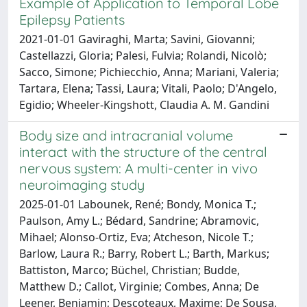
Example of Application to Temporal Lobe
Epilepsy Patients
2021-01-01 Gaviraghi, Marta; Savini, Giovanni;
Castellazzi, Gloria; Palesi, Fulvia; Rolandi, Nicolò;
Sacco, Simone; Pichiecchio, Anna; Mariani, Valeria;
Tartara, Elena; Tassi, Laura; Vitali, Paolo; D'Angelo,
Egidio; Wheeler-Kingshott, Claudia A. M. Gandini
Body size and intracranial volume
interact with the structure of the central
nervous system: A multi-center in vivo
neuroimaging study
2025-01-01 Labounek, René; Bondy, Monica T.;
Paulson, Amy L.; Bédard, Sandrine; Abramovic,
Mihael; Alonso-Ortiz, Eva; Atcheson, Nicole T.;
Barlow, Laura R.; Barry, Robert L.; Barth, Markus;
Battiston, Marco; Büchel, Christian; Budde,
Matthew D.; Callot, Virginie; Combes, Anna; De
Leener, Benjamin; Descoteaux, Maxime; De Sousa,