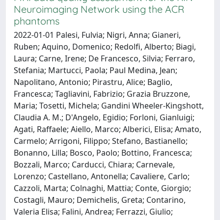
Neuroimaging Network using the ACR
phantoms
2022-01-01 Palesi, Fulvia; Nigri, Anna; Gianeri,
Ruben; Aquino, Domenico; Redolfi, Alberto; Biagi,
Laura; Carne, Irene; De Francesco, Silvia; Ferraro,
Stefania; Martucci, Paola; Paul Medina, Jean;
Napolitano, Antonio; Pirastru, Alice; Baglio,
Francesca; Tagliavini, Fabrizio; Grazia Bruzzone,
Maria; Tosetti, Michela; Gandini Wheeler-Kingshott,
Claudia A. M.; D'Angelo, Egidio; Forloni, Gianluigi;
Agati, Raffaele; Aiello, Marco; Alberici, Elisa; Amato,
Carmelo; Arrigoni, Filippo; Stefano, Bastianello;
Bonanno, Lilla; Bosco, Paolo; Bottino, Francesca;
Bozzali, Marco; Carducci, Chiara; Carnevale,
Lorenzo; Castellano, Antonella; Cavaliere, Carlo;
Cazzoli, Marta; Colnaghi, Mattia; Conte, Giorgio;
Costagli, Mauro; Demichelis, Greta; Contarino,
Valeria Elisa; Falini, Andrea; Ferrazzi, Giulio;