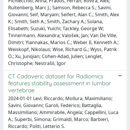
Pichiecchio, Anna; Prados, Ferran; Rovira, Àlex;
Ruitenberg, Marc J.; Samson, Rebecca S.; Savini,
Giovanni; Seif, Maryam; Seifert, Alan C.; Smith, Alex
K.; Smith, Seth A.; Smith, Zachary A.; Solana,
Elisabeth; Suzuki, Yuichi; Tackley, George W;
Tinnermann, Alexandra; Valošek, Jan; Van De Ville,
Dimitri; Yiannakas, Marios C.; Weber Ii, Kenneth A.;
Weiskopf, Nikolaus; Wise, Richard G.; Wyss, Patrik
O.; Xu, Junqian; Cohen-Adad, Julien; Lenglet,
Christophe; Nestrašil, Igor
CT Cadaveric dataset for Radiomics
features stability assessment in lumbar
vertebrae
2024-01-01 Levi, Riccardo; Mollura, Maximiliano;
Savini, Giovanni; Garoli, Federico; Battaglia,
Massimiliano; Ammirabile, Angela; Cappellini, Luca
A.; Superbi, Simona; Grimaldi, Marco; Barbieri,
Riccardo; Politi, Letterio S.