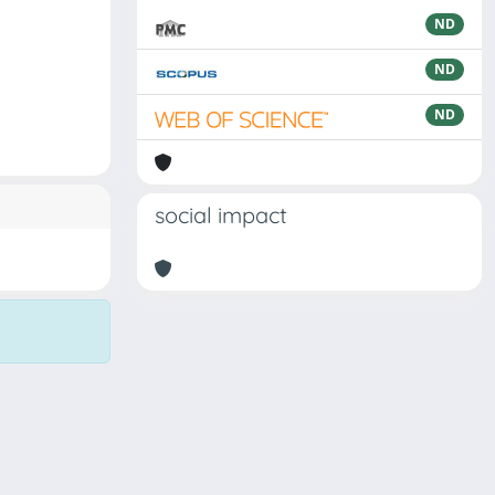
ND
ND
ND
social impact