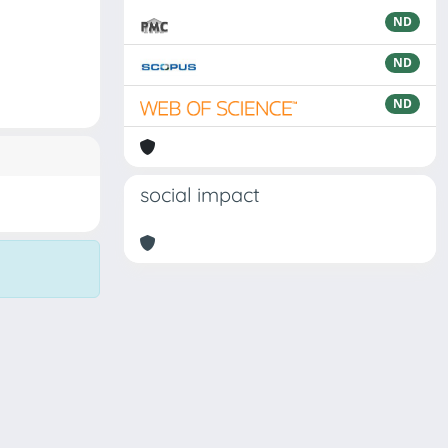
ND
ND
ND
social impact