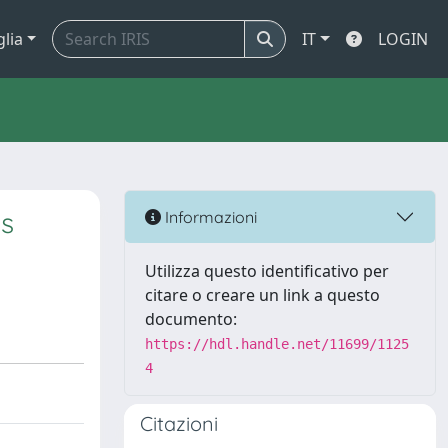
glia
IT
LOGIN
ls
Informazioni
Utilizza questo identificativo per
citare o creare un link a questo
documento:
https://hdl.handle.net/11699/1125
4
Citazioni