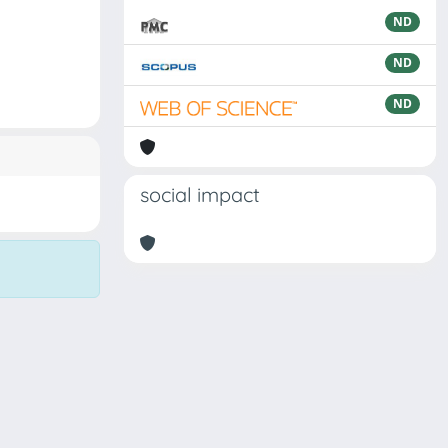
ND
ND
ND
social impact