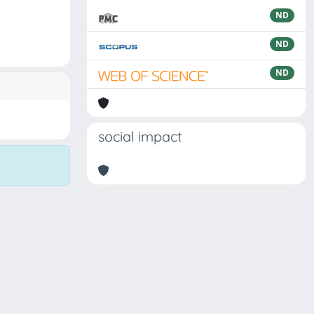
ND
ND
ND
social impact