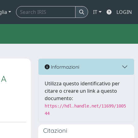
glia
IT
LOGIN
Informazioni
 A
Utilizza questo identificativo per
citare o creare un link a questo
documento:
https://hdl.handle.net/11699/1005
44
Citazioni