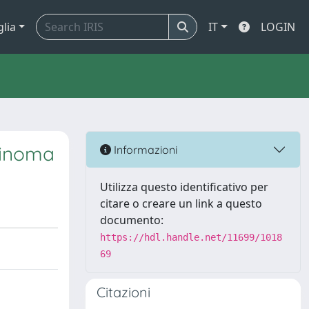
glia
IT
LOGIN
cinoma
Informazioni
Utilizza questo identificativo per
citare o creare un link a questo
documento:
https://hdl.handle.net/11699/1018
69
Citazioni