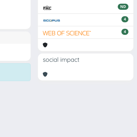
ND
4
4
social impact