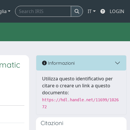
glia
IT
LOGIN
umatic
Informazioni
Utilizza questo identificativo per
citare o creare un link a questo
documento:
https://hdl.handle.net/11699/1026
72
Citazioni