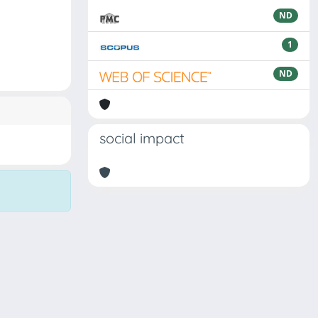
ND
1
ND
social impact