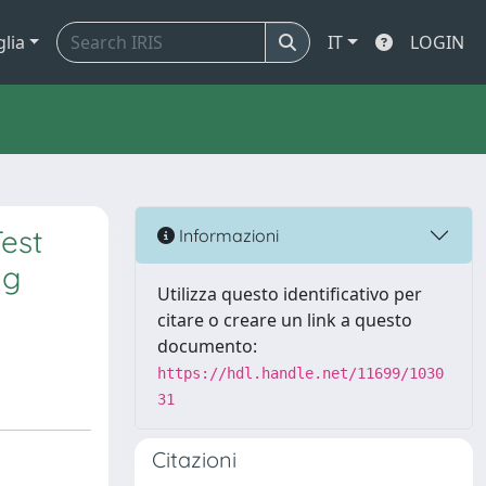
glia
IT
LOGIN
est
Informazioni
ng
Utilizza questo identificativo per
citare o creare un link a questo
documento:
https://hdl.handle.net/11699/1030
31
Citazioni