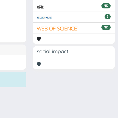
ND
5
ND
social impact