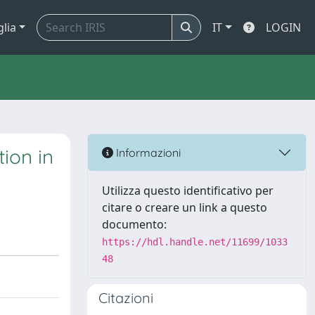
glia
IT
LOGIN
ion in
Informazioni
Utilizza questo identificativo per
citare o creare un link a questo
documento:
https://hdl.handle.net/11699/1033
48
Citazioni