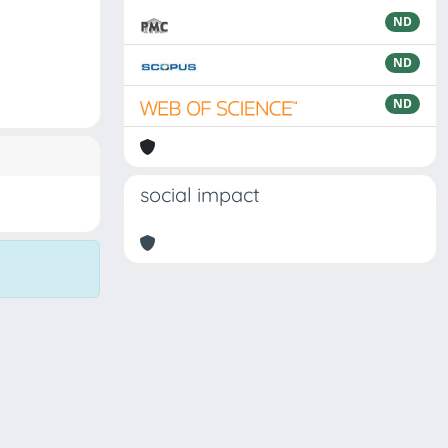
ND
ND
ND
social impact