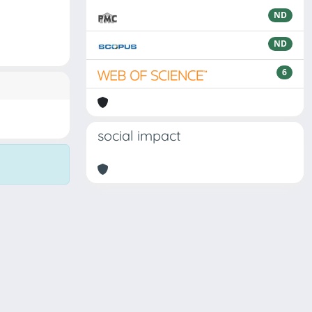
ND
ND
6
social impact