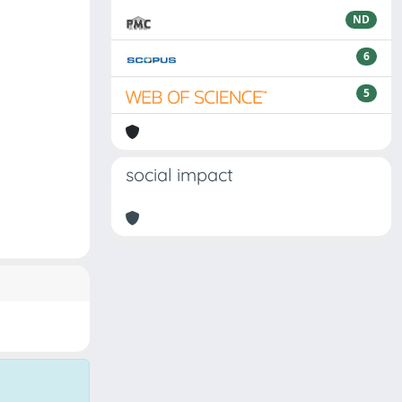
ND
6
5
social impact