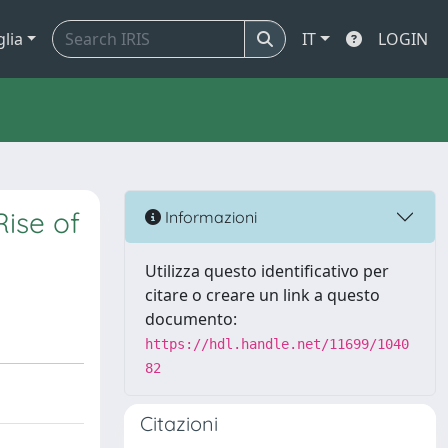
glia
IT
LOGIN
Rise of
Informazioni
Utilizza questo identificativo per
citare o creare un link a questo
documento:
https://hdl.handle.net/11699/1040
82
Citazioni