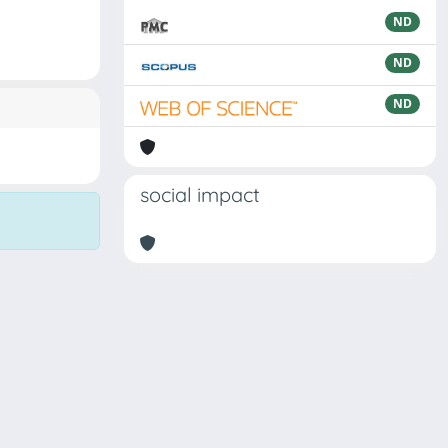
ND
ND
ND
social impact