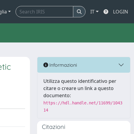
glia
IT
LOGIN
tic
Informazioni
Utilizza questo identificativo per
citare o creare un link a questo
documento:
https://hdl.handle.net/11699/1043
14
Citazioni