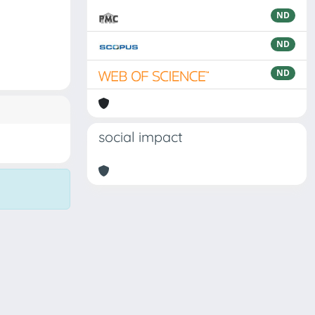
ND
ND
ND
social impact