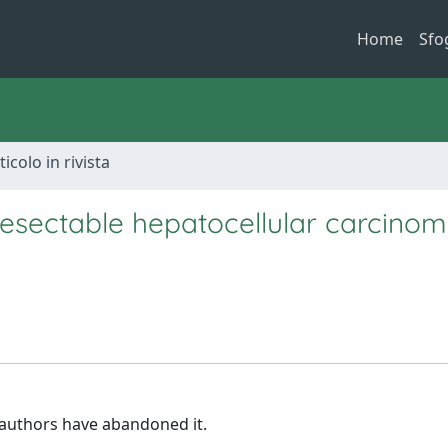
Home
Sfo
ticolo in rivista
nresectable hepatocellular carcinom
e authors have abandoned it.