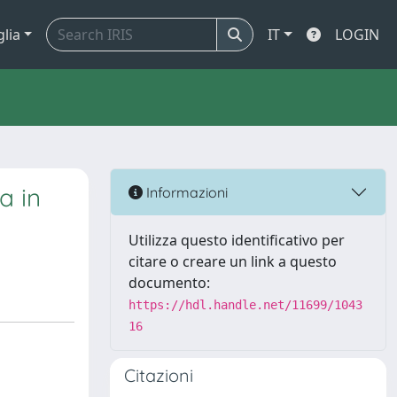
glia
IT
LOGIN
a in
Informazioni
Utilizza questo identificativo per
citare o creare un link a questo
documento:
https://hdl.handle.net/11699/1043
16
Citazioni