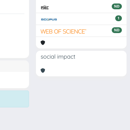
ND
1
ND
social impact