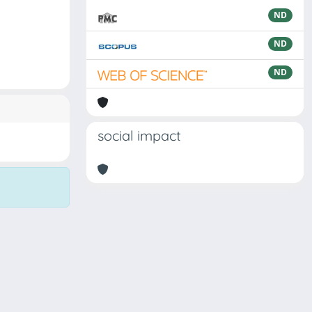
ND
ND
ND
social impact