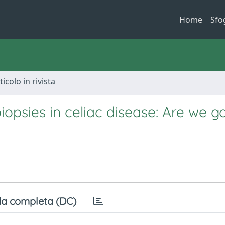
Home
Sfo
ticolo in rivista
opsies in celiac disease: Are we g
a completa (DC)