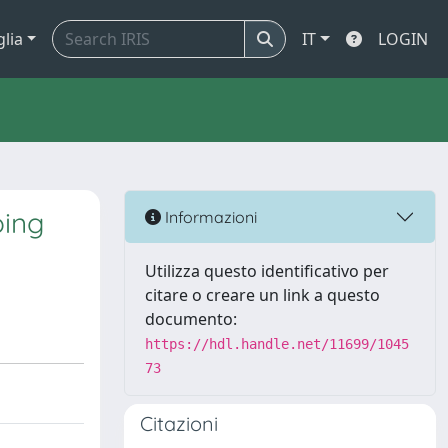
glia
IT
LOGIN
oing
Informazioni
Utilizza questo identificativo per
citare o creare un link a questo
documento:
https://hdl.handle.net/11699/1045
73
Citazioni