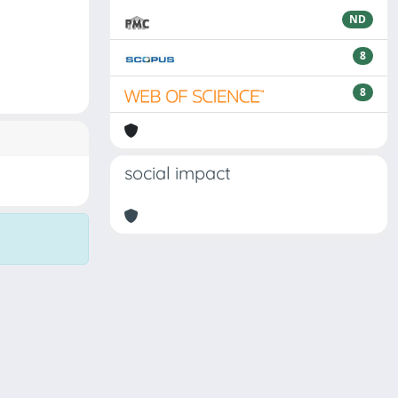
ND
8
8
social impact