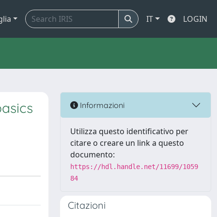
glia
IT
LOGIN
basics
Informazioni
Utilizza questo identificativo per
citare o creare un link a questo
documento:
https://hdl.handle.net/11699/1059
84
Citazioni