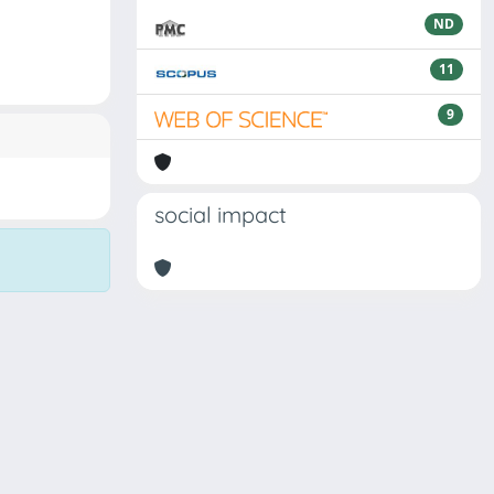
ND
11
9
social impact