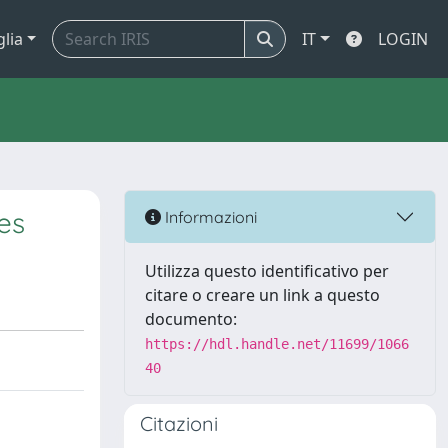
glia
IT
LOGIN
es
Informazioni
Utilizza questo identificativo per
citare o creare un link a questo
documento:
https://hdl.handle.net/11699/1066
40
Citazioni