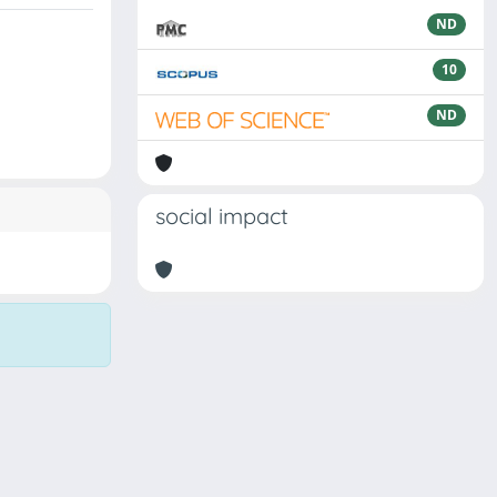
ND
10
ND
social impact