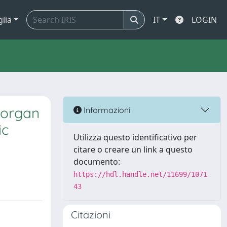
glia
IT
LOGIN
 organ
Informazioni
ic
Utilizza questo identificativo per
citare o creare un link a questo
documento:
https://hdl.handle.net/11699/1071
43
Citazioni