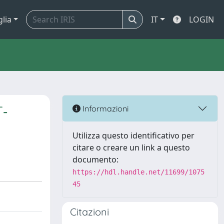
glia
IT
LOGIN
T‐
Informazioni
Utilizza questo identificativo per
citare o creare un link a questo
documento:
https://hdl.handle.net/11699/1075
45
Citazioni