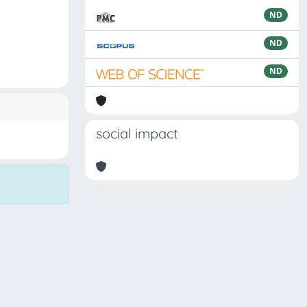
ND
ND
ND
social impact