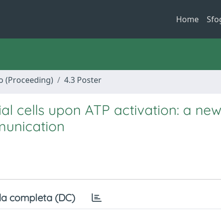
Home
Sfo
no (Proceeding)
4.3 Poster
al cells upon ATP activation: a ne
munication
a completa (DC)