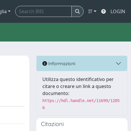
glia
IT
LOGIN
w
Informazioni
Utilizza questo identificativo per
citare o creare un link a questo
documento:
https://hdl.handle.net/11699/1205
6
Citazioni