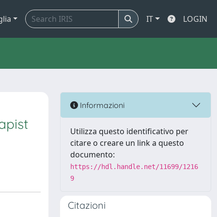
glia
IT
LOGIN
Informazioni
apist
Utilizza questo identificativo per
citare o creare un link a questo
documento:
https://hdl.handle.net/11699/1216
9
Citazioni