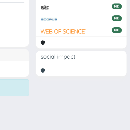
ND
ND
ND
social impact