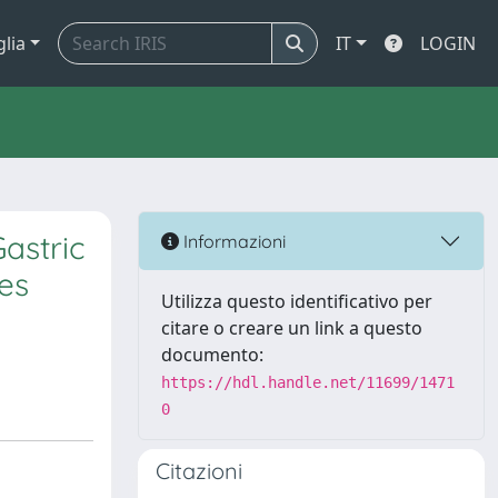
glia
IT
LOGIN
Gastric
Informazioni
es
Utilizza questo identificativo per
citare o creare un link a questo
documento:
https://hdl.handle.net/11699/1471
0
Citazioni