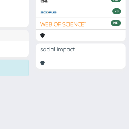
70
ND
social impact