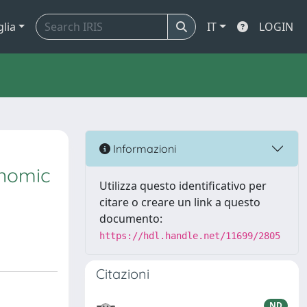
glia
IT
LOGIN
Informazioni
onomic
Utilizza questo identificativo per
citare o creare un link a questo
documento:
https://hdl.handle.net/11699/2805
Citazioni
ND