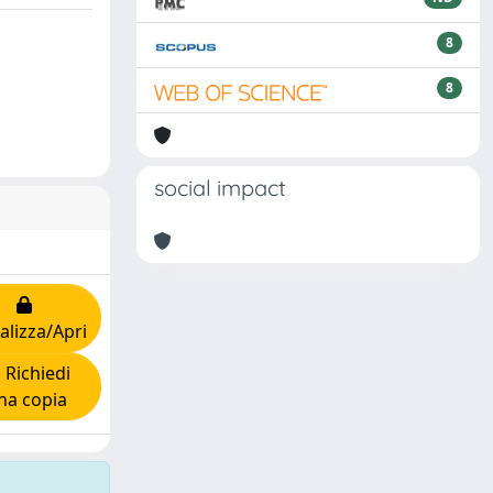
8
8
social impact
alizza/Apri
Richiedi
na copia