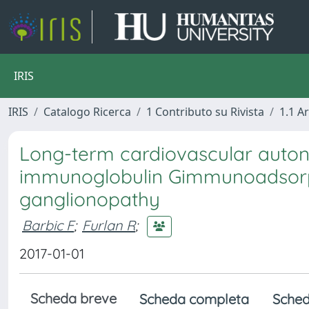
IRIS
IRIS
Catalogo Ricerca
1 Contributo su Rivista
1.1 Ar
Long-term cardiovascular autono
immunoglobulin Gimmunoadsorp
ganglionopathy
Barbic F
;
Furlan R
;
2017-01-01
Scheda breve
Scheda completa
Sched