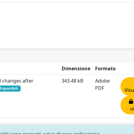
Dimensione
Formato
l changes after
343.48 kB
Adobe
PDF
disponibili
Visu
u