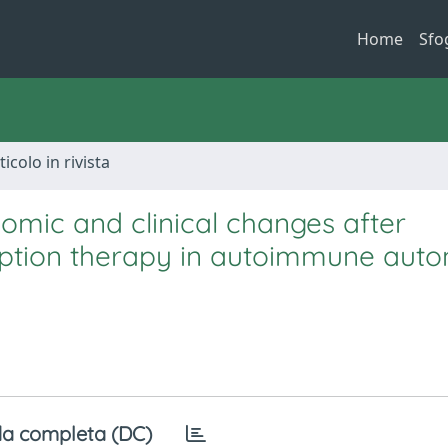
Home
Sfo
ticolo in rivista
mic and clinical changes after
tion therapy in autoimmune aut
a completa (DC)