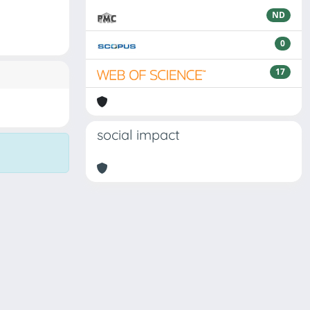
ND
0
17
social impact