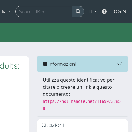
glia
IT
LOGIN
ults:
Informazioni
Utilizza questo identificativo per
citare o creare un link a questo
documento:
https://hdl.handle.net/11699/3285
8
Citazioni