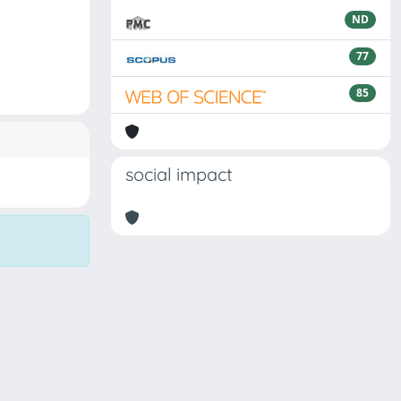
ND
77
85
social impact