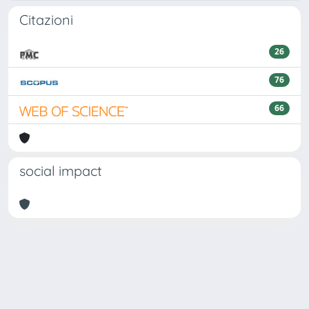
Citazioni
26
76
66
social impact
Powered by
IRIS
-
about IRIS
-