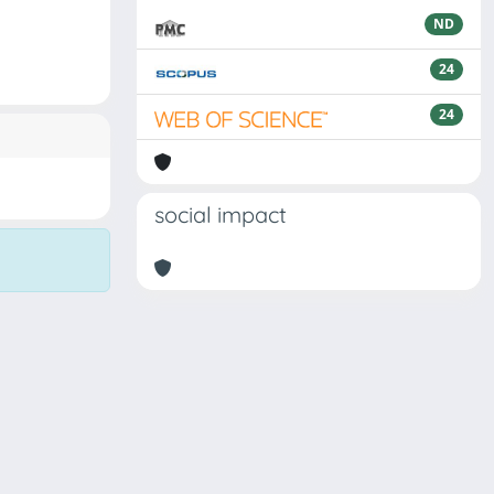
ND
24
24
social impact