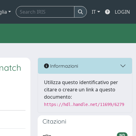
glia
IT
LOGIN
smatch
Informazioni
Utilizza questo identificativo per
citare o creare un link a questo
documento:
https://hdl.handle.net/11699/6279
Citazioni
ND