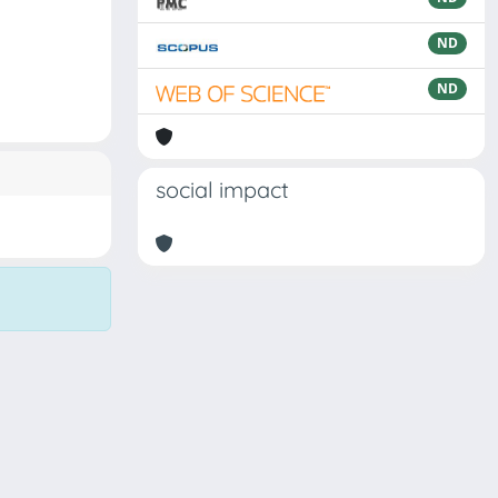
ND
ND
social impact