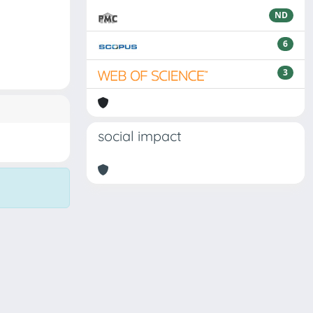
ND
6
3
social impact