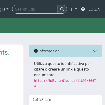
glia
IT
LOGIN
ts.
Informazioni
Utilizza questo identificativo per
citare o creare un link a questo
documento:
https://hdl.handle.net/11699/6647
4
Citazioni