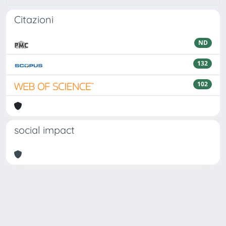
Citazioni
ND
132
102
social impact
Powered by
IRIS
-
about IRIS
-