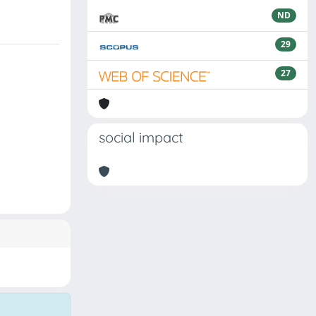
ND
29
27
social impact