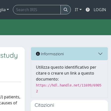
glia
IT
LOGIN
 study
Informazioni
Utilizza questo identificativo per
citare o creare un link a questo
documento:
https://hdl.handle.net/11699/6905
2
U) patients,
causes of
Citazioni