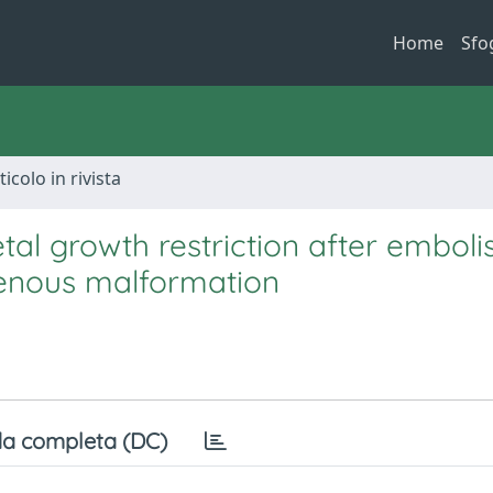
Home
Sfo
ticolo in rivista
al growth restriction after emboli
venous malformation
a completa (DC)