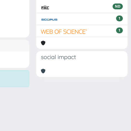
ND
1
1
social impact