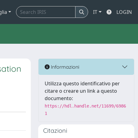
glia
IT
LOGIN
sation
Informazioni
Utilizza questo identificativo per
citare o creare un link a questo
documento:
https://hdl.handle.net/11699/6986
1
Citazioni