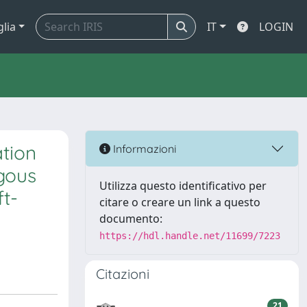
glia
IT
LOGIN
ation
Informazioni
gous
Utilizza questo identificativo per
t-
citare o creare un link a questo
documento:
https://hdl.handle.net/11699/7223
Citazioni
21