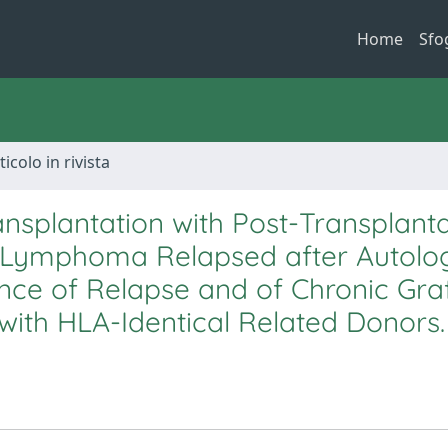
Home
Sfo
ticolo in rivista
ansplantation with Post-Transplant
 Lymphoma Relapsed after Autolo
nce of Relapse and of Chronic Graf
ith HLA-Identical Related Donors.