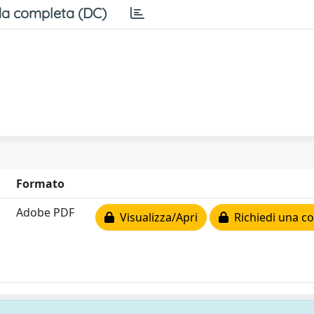
a completa (DC)
Formato
Adobe PDF
Visualizza/Apri
Richiedi una co