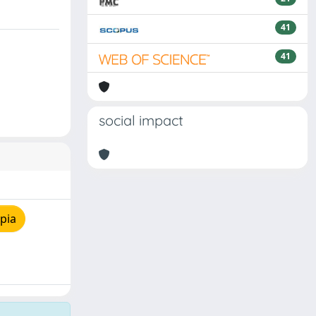
41
41
social impact
pia