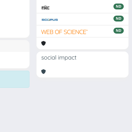
ND
ND
ND
social impact