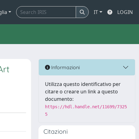
glia
IT
LOGIN
Art
Informazioni
Utilizza questo identificativo per
citare o creare un link a questo
documento:
https://hdl.handle.net/11699/7325
5
Citazioni