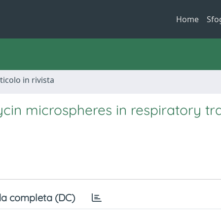
Home
Sfo
ticolo in rivista
ycin microspheres in respiratory tr
a completa (DC)