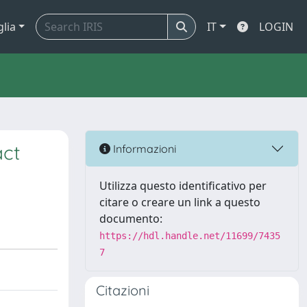
glia
IT
LOGIN
act
Informazioni
Utilizza questo identificativo per
citare o creare un link a questo
documento:
https://hdl.handle.net/11699/7435
7
Citazioni