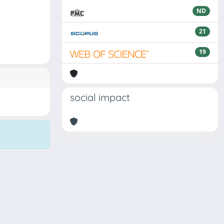
ND
21
19
social impact