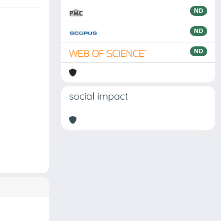
ND
ND
ND
social impact