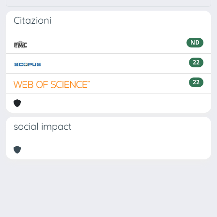
Citazioni
ND
22
22
social impact
Powered by
IRIS
-
about IRIS
-