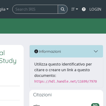
glia
IT
LOGIN
al
Informazioni
 Study
Utilizza questo identificativo per
citare o creare un link a questo
documento:
https://hdl.handle.net/11699/7970
Citazioni
ND