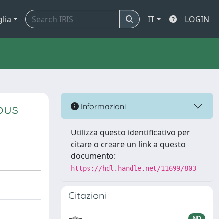
glia
IT
LOGIN
ous
Informazioni
Utilizza questo identificativo per
citare o creare un link a questo
documento:
https://hdl.handle.net/11699/803
Citazioni
ND