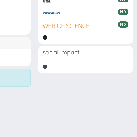
ND
ND
social impact