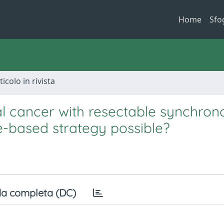
Home
Sfo
ticolo in rivista
al cancer with resectable synchron
e-based strategy possible?
a completa (DC)