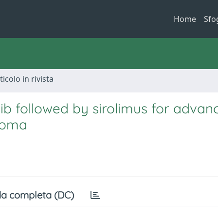
Home
Sfo
ticolo in rivista
nib followed by sirolimus for advan
noma
a completa (DC)