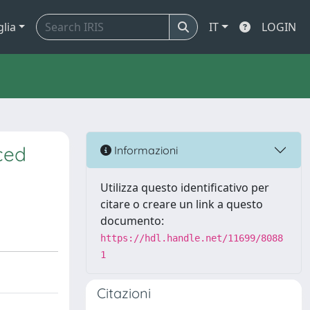
glia
IT
LOGIN
ced
Informazioni
Utilizza questo identificativo per
citare o creare un link a questo
documento:
https://hdl.handle.net/11699/8088
1
Citazioni