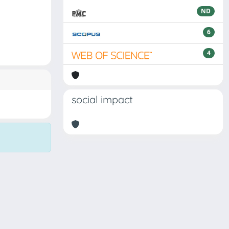
ND
6
4
social impact