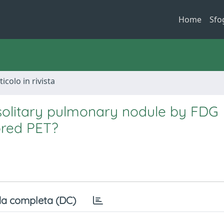
Home
Sfo
ticolo in rivista
 solitary pulmonary nodule by FDG
ored PET?
a completa (DC)