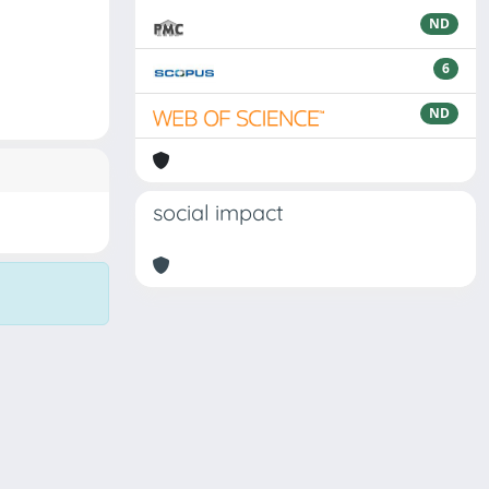
ND
6
ND
social impact