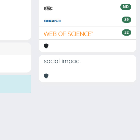
ND
39
32
social impact