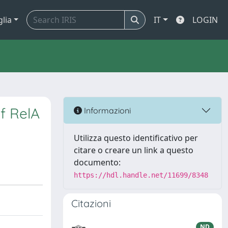
glia
IT
LOGIN
of RelA
Informazioni
Utilizza questo identificativo per
citare o creare un link a questo
documento:
https://hdl.handle.net/11699/8348
Citazioni
ND