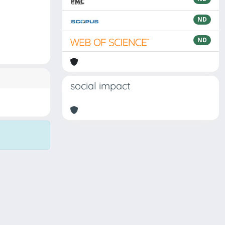
ND
ND
social impact